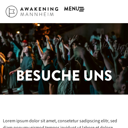
MENU
BESUCHE UNS
Lorem ipsum dolor sit amet, consetetur sadipscing elitr, sed
diam nonumy eirmod tempor invidunt ut labore et dolore